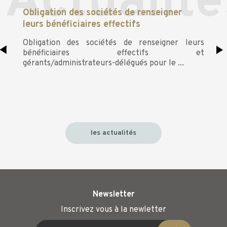
Actualité
Obligation des sociétés de renseigner
Votr
se à
leurs bénéficiaires effectifs
doit
basé
Obligation des sociétés de renseigner leurs
Il n
bénéficiaires effectifs et
indé
gérants/administrateurs-délégués pour le ...
devez
taire
 2022
les actualités
Newsletter
Inscrivez vous à la newletter